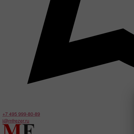
+7 495 999-80-89
i@mfrezer.ru