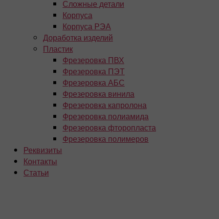
Сложные детали
Корпуса
Корпуса РЭА
Доработка изделий
Пластик
Фрезеровка ПВХ
Фрезеровка ПЭТ
Фрезеровка АБС
Фрезеровка винила
Фрезеровка капролона
Фрезеровка полиамида
Фрезеровка фторопласта
Фрезеровка полимеров
Реквизиты
Контакты
Статьи