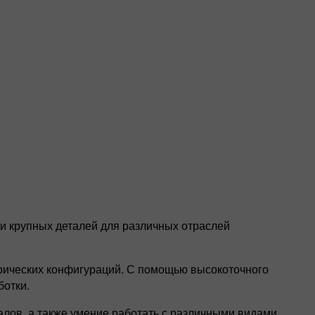
ии крупных деталей для различных отраслей
рических конфигураций. С помощью высокоточного
ботки.
лов, а также умение работать с различными видами