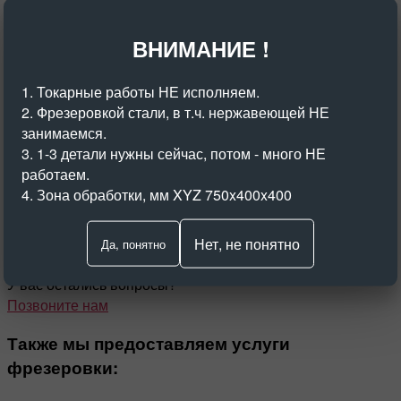
Как мы работаем?
ВНИМАНИЕ !
01
1. Токарные работы НЕ исполняем.
Получение исходных данных, расчет стоимости проекта.
2. Фрезеровкой стали, в т.ч. нержавеющей НЕ
02
занимаемся.
Заключение договора, оплата.
3. 1-3 детали нужны сейчас, потом - много НЕ
03
работаем.
Изготовление опытных образцов.
4. Зона обработки, мм XYZ 750x400x400
04
Утверждение образцов заказчиком.
05
Нет, не понятно
Да, понятно
Производство партии изделий.
У вас остались вопросы?
Позвоните нам
Также мы предоставляем услуги
фрезеровки: