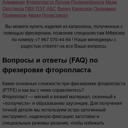
Алюминия
Фторопласта
Латуни
Поликарбоната
Меди
Оргстекла
ПВХ
ПЭТ
АБС
Винил
Капролон
Полиамид
Полимеров
Акрил
Полистирол
Вы можете купить изделия из капролона, полученные с
помощью фрезеровки, позвонив специалистам МФрезер
по номеру +7 967 070-44-94 ! Наши менеджеры с
радостью ответят на все Ваши вопросы.
Вопросы и ответы (FAQ) по
фрезеровке фторопласта
Какие основные сложности при фрезеровке фторопласта
(PTFE) и как вы с ними справляетесь?
Фторопласт — мягкий и вязкий материал, склонный к
«ползучести» и образованию заусенцев. Для получения
точной детали мы используем остро заточенный
инструмент, надежную фиксацию заготовки и
специальные режимы резания, чтобы избежать