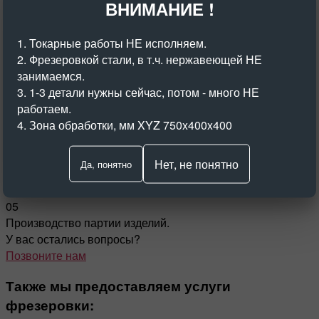
ВНИМАНИЕ !
Как мы работаем?
1. Токарные работы НЕ исполняем.
2. Фрезеровкой стали, в т.ч. нержавеющей НЕ
01
занимаемся.
Получение исходных данных, расчет стоимости проекта.
3. 1-3 детали нужны сейчас, потом - много НЕ
02
работаем.
Заключение договора, оплата.
4. Зона обработки, мм XYZ 750x400x400
03
Изготовление опытных образцов.
Нет, не понятно
Да, понятно
04
Утверждение образцов заказчиком.
05
Производство партии изделий.
У вас остались вопросы?
Позвоните нам
Также мы предоставляем услуги
фрезеровки: