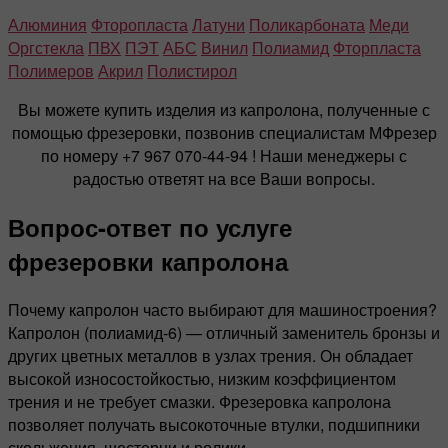
Алюминия
Фторопласта
Латуни
Поликарбоната
Меди
Оргстекла
ПВХ
ПЭТ
АБС
Винил
Полиамид
Фторпласта
Полимеров
Акрил
Полистирол
Вы можете купить изделия из капролона, полученные с
помощью фрезеровки, позвонив специалистам МФрезер
по номеру +7 967 070-44-94 ! Наши менеджеры с
радостью ответят на все Ваши вопросы.
Вопрос-ответ по услуге
фрезеровки капролона
Почему капролон часто выбирают для машиностроения?
Капролон (полиамид-6) — отличный заменитель бронзы и
других цветных металлов в узлах трения. Он обладает
высокой износостойкостью, низким коэффициентом
трения и не требует смазки. Фрезеровка капролона
позволяет получать высокоточные втулки, подшипники
скольжения, шестерни и ролики.