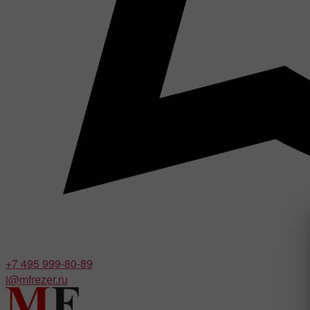
+7 495 999-80-89
i@mfrezer.ru