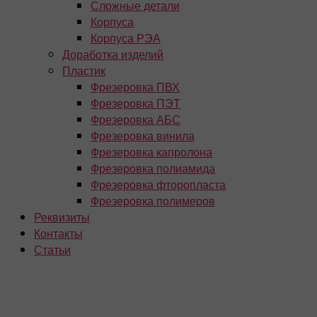
Сложные детали
Корпуса
Корпуса РЭА
Доработка изделий
Пластик
Фрезеровка ПВХ
Фрезеровка ПЭТ
Фрезеровка АБС
Фрезеровка винила
Фрезеровка капролона
Фрезеровка полиамида
Фрезеровка фторопласта
Фрезеровка полимеров
Реквизиты
Контакты
Статьи