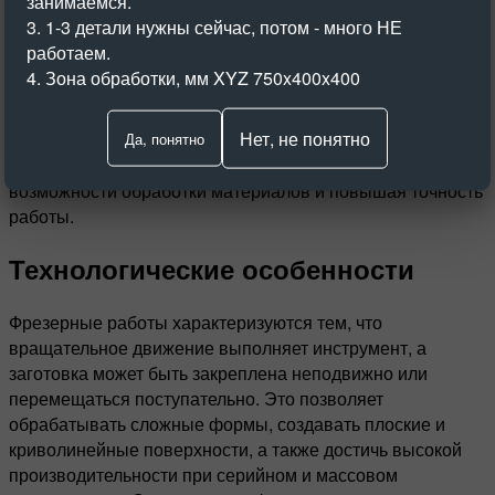
занимаемся.
Токарные станки, в свою очередь, подразделяются на
3. 1-3 детали нужны сейчас, потом - много НЕ
универсальные, револьверные, карусельные,
работаем.
автоматические и полуавтоматические. В токарных
4. Зона обработки, мм XYZ 750x400x400
работах применяются резцы различных форм, включая
проходные, отрезные, расточные, фасонные и
Нет, не понятно
резьбонарезные. Оборудование для каждого из этих
Да, понятно
методов постоянно совершенствуется, расширяя
возможности обработки материалов и повышая точность
работы.
Технологические особенности
Фрезерные работы характеризуются тем, что
вращательное движение выполняет инструмент, а
заготовка может быть закреплена неподвижно или
перемещаться поступательно. Это позволяет
обрабатывать сложные формы, создавать плоские и
криволинейные поверхности, а также достичь высокой
производительности при серийном и массовом