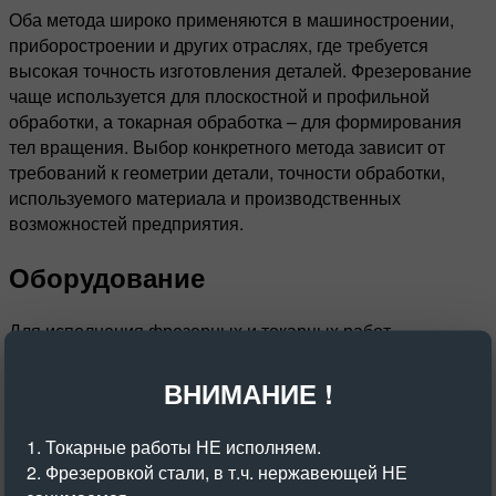
Оба метода широко применяются в машиностроении,
приборостроении и других отраслях, где требуется
высокая точность изготовления деталей. Фрезерование
чаще используется для плоскостной и профильной
обработки, а токарная обработка – для формирования
тел вращения. Выбор конкретного метода зависит от
требований к геометрии детали, точности обработки,
используемого материала и производственных
возможностей предприятия.
Оборудование
Для исполнения фрезерных и токарных работ
применяются различные типы станков, каждый из
которых направлен на выполнение определенных задач.
ВНИМАНИЕ !
Фрезерные станки могут быть горизонтальными,
вертикальными, универсальными и портальными. Они
1. Токарные работы НЕ исполняем.
оснащены различными типами фрез – цилиндрическими,
2. Фрезеровкой стали, в т.ч. нержавеющей НЕ
торцевыми, концевыми, дисковыми и профильными.